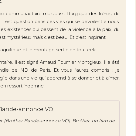
.
vie communautaire mais aussi liturgique des frères, du
l est question dans ces vies qui se dévoilent à nous,
s existences qui passent de la violence à la paix, du
est mystérieux mais c'est beau. Et c'est inspirant...
magnifique et le montage sert bien tout cela.
aire. Il est signé Arnaud Fournier Montgieux. Il a été
ndie de ND de Paris. Et vous l'aurez compris : je
ile dans une vie qui apprend à se donner et à aimer,
n'en ressort indemne.
 Bande-annonce VO
r (Brother Bande-annonce VO). Brother, un film de