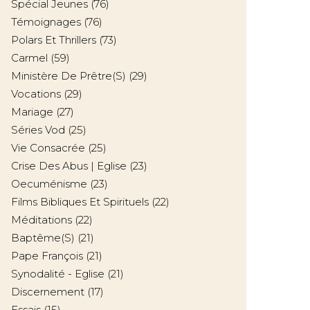
Spécial Jeunes
(76)
Témoignages
(76)
Polars Et Thrillers
(73)
Carmel
(59)
Ministère De Prêtre(s)
(29)
Vocations
(29)
Mariage
(27)
Séries Vod
(25)
Vie Consacrée
(25)
Crise Des Abus | Eglise
(23)
Oecuménisme
(23)
Films Bibliques Et Spirituels
(22)
Méditations
(22)
Baptême(s)
(21)
Pape François
(21)
Synodalité - Eglise
(21)
Discernement
(17)
Essais
(15)