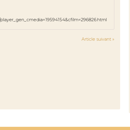
deo/player_gen_cmedia=19594154&cfilm=296826.html
Article suivant »