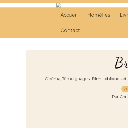
Accueil
Homélies
Liv
Contact
Br
,
,
Cinéma
Témoignages
Films bibliques et 
21
Par Chr