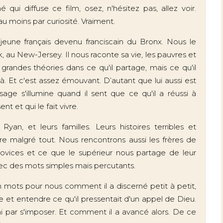
qui diffuse ce film, osez, n'hésitez pas, allez voir.
 au moins par curiosité. Vraiment.
 jeune français devenu franciscain du Bronx. Nous le
u New-Jersey. Il nous raconte sa vie, les pauvres et
 grandes théories dans ce qu'il partage, mais ce qu'il
t là. Et c'est assez émouvant. D’autant que lui aussi est
age s'illumine quand il sent que ce qu'il a réussi à
nt et qui le fait vivre.
an, et leurs familles. Leurs histoires terribles et
re malgré tout. Nous rencontrons aussi les frères de
vices et ce que le supérieur nous partage de leur
c des mots simples mais percutants.
en mots pour nous comment il a discerné petit à petit,
et entendre ce qu'il pressentait d'un appel de Dieu.
 par s'imposer. Et comment il a avancé alors. De ce