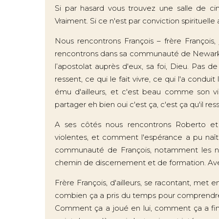
Si par hasard vous trouvez une salle de ciné 
Vraiment. Si ce n'est par conviction spirituelle
Nous rencontrons François – frère François,
rencontrons dans sa communauté de Newark, a
l’apostolat auprès d'eux, sa foi, Dieu. Pas de
ressent, ce qui le fait vivre, ce qui l'a condui
ému d'ailleurs, et c'est beau comme son vis
partager eh bien oui c'est ça, c'est ça qu'il resse
A ses côtés nous rencontrons Roberto et Ry
violentes, et comment l'espérance a pu naît
communauté de François, notamment les no
chemin de discernement et de formation. Ave
Frère François, d'ailleurs, se racontant, met 
combien ça a pris du temps pour comprendre 
Comment ça a joué en lui, comment ça a fini