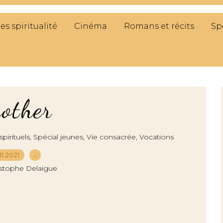
res spiritualité
Cinéma
Romans et récits
Sp
other
,
,
,
spirituels
Spécial jeunes
Vie consacrée
Vocations
.11.2021
…
istophe Delaigue