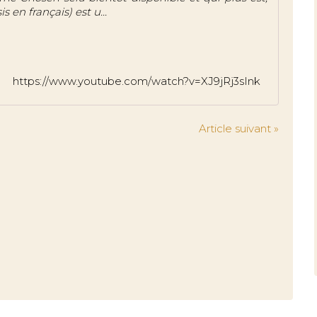
 en français) est u...
https://www.youtube.com/watch?v=XJ9jRj3sInk
Article suivant »