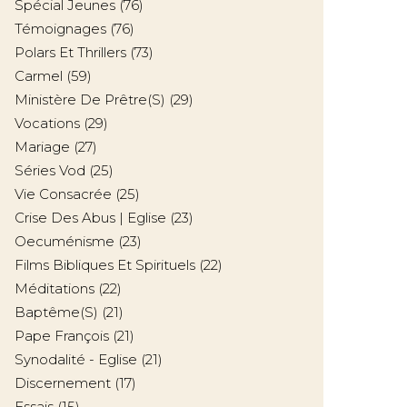
Spécial Jeunes
(76)
Témoignages
(76)
Polars Et Thrillers
(73)
Carmel
(59)
Ministère De Prêtre(s)
(29)
Vocations
(29)
Mariage
(27)
Séries Vod
(25)
Vie Consacrée
(25)
Crise Des Abus | Eglise
(23)
Oecuménisme
(23)
Films Bibliques Et Spirituels
(22)
Méditations
(22)
Baptême(s)
(21)
Pape François
(21)
Synodalité - Eglise
(21)
Discernement
(17)
Essais
(15)