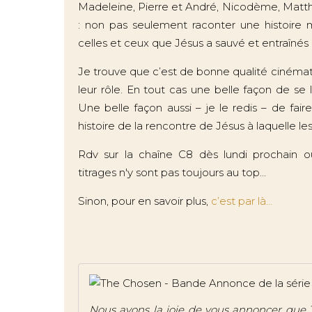
Madeleine, Pierre et André, Nicodème, Matthieu
: non pas seulement raconter une histoire m
celles et ceux que Jésus a sauvé et entraînés à
Je trouve que c’est de bonne qualité cinémato
leur rôle. En tout cas une belle façon de se l
Une belle façon aussi – je le redis – de fair
histoire de la rencontre de Jésus à laquelle l
Rdv sur la chaîne C8 dès lundi prochain 
titrages n'y sont pas toujours au top…
Sinon, pour en savoir plus,
c’est par là…
Nous avons la joie de vous annoncer que T