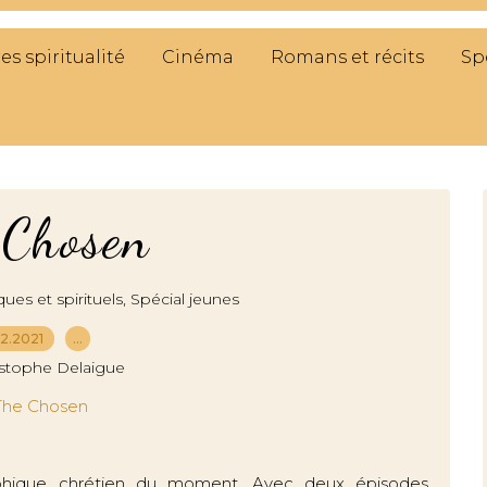
res spiritualité
Cinéma
Romans et récits
Sp
 Chosen
,
ques et spirituels
Spécial jeunes
.12.2021
…
istophe Delaigue
aphique chrétien du moment. Avec deux épisodes