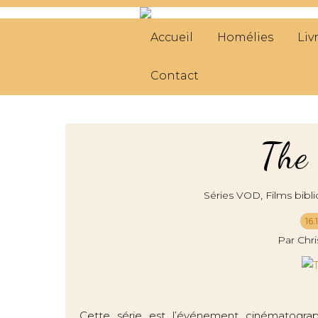
Accueil
Homélies
Liv
Contact
The
,
Séries VOD
Films bibli
16
Par Chr
Cette série est l’événement cinématogr