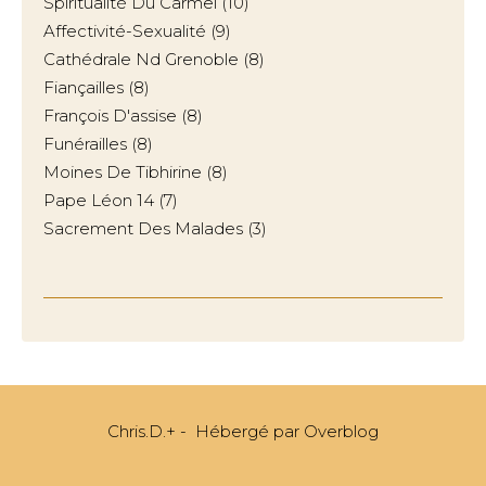
Spiritualité Du Carmel
(10)
Affectivité-Sexualité
(9)
Cathédrale Nd Grenoble
(8)
Fiançailles
(8)
François D'assise
(8)
Funérailles
(8)
Moines De Tibhirine
(8)
Pape Léon 14
(7)
Sacrement Des Malades
(3)
Chris.D.+ - Hébergé par
Overblog