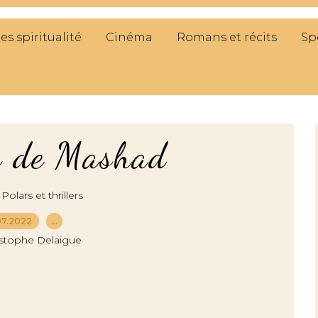
res spiritualité
Cinéma
Romans et récits
Sp
s de Mashad
,
Polars et thrillers
07.2022
…
istophe Delaigue