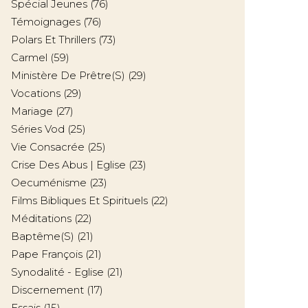
Spécial Jeunes
(76)
Témoignages
(76)
Polars Et Thrillers
(73)
Carmel
(59)
Ministère De Prêtre(s)
(29)
Vocations
(29)
Mariage
(27)
Séries Vod
(25)
Vie Consacrée
(25)
Crise Des Abus | Eglise
(23)
Oecuménisme
(23)
Films Bibliques Et Spirituels
(22)
Méditations
(22)
Baptême(s)
(21)
Pape François
(21)
Synodalité - Eglise
(21)
Discernement
(17)
Essais
(15)