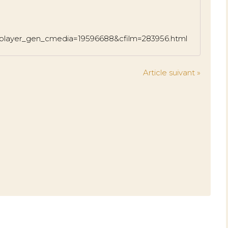
eo/player_gen_cmedia=19596688&cfilm=283956.html
Article suivant »