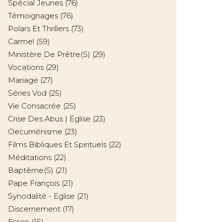
Spécial Jeunes
(76)
Témoignages
(76)
Polars Et Thrillers
(73)
Carmel
(59)
Ministère De Prêtre(s)
(29)
Vocations
(29)
Mariage
(27)
Séries Vod
(25)
Vie Consacrée
(25)
Crise Des Abus | Eglise
(23)
Oecuménisme
(23)
Films Bibliques Et Spirituels
(22)
Méditations
(22)
Baptême(s)
(21)
Pape François
(21)
Synodalité - Eglise
(21)
Discernement
(17)
Essais
(15)