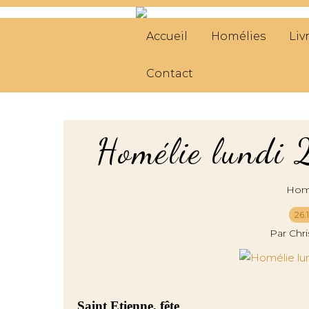
Accueil
Homélies
Liv
Contact
Homélie lundi
Hom
26.
Par Chr
Saint Etienne, fête