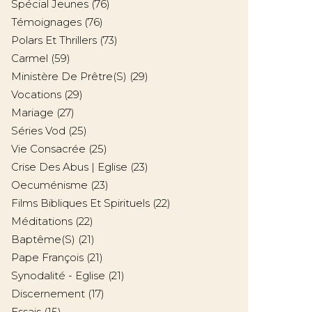
Spécial Jeunes
(76)
Témoignages
(76)
Polars Et Thrillers
(73)
Carmel
(59)
Ministère De Prêtre(s)
(29)
Vocations
(29)
Mariage
(27)
Séries Vod
(25)
Vie Consacrée
(25)
Crise Des Abus | Eglise
(23)
Oecuménisme
(23)
Films Bibliques Et Spirituels
(22)
Méditations
(22)
Baptême(s)
(21)
Pape François
(21)
Synodalité - Eglise
(21)
Discernement
(17)
Essais
(15)