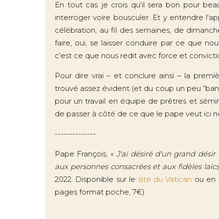
En tout cas je crois qu'il sera bon pour be
interroger voire bousculer. Et y entendre l'ap
célébration, au fil des semaines, de dimanche 
faire, oui, se laisser conduire par ce que no
c'est ce que nous redit avec force et convicti
Pour dire vrai – et conclure ainsi – la premièr
trouvé assez évident (et du coup un peu “banal
pour un travail en équipe de prêtres et sémin
de passer à côté de ce que le pape veut ici no
--------------
Pape François, «
J'ai désiré d'un grand désir
aux personnes consacrées et aux fidèles laïc
2022. Disponible sur le
site du Vatican
ou en v
pages format poche, 7€).