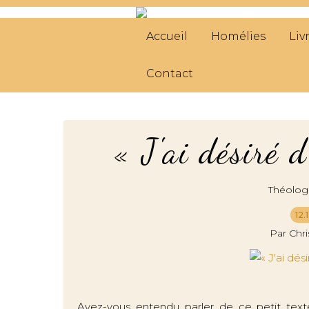
Accueil
Homélies
Liv
Contact
« J'ai désiré 
Théolog
12.
Par Chr
Avez-vous entendu parler de ce petit texte