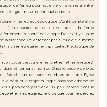
artager de l'enjeu pour notre vie chrétienne à entrer
s la liturgie – notamment eucharistique.
pluriel – : enjeu ecclésiologique d'unité de rite (il y a
uant à la question de ce qu'on appelait la forme
té fortement “recadré” par le pape François il y a un an
 se laisser conduire et former par la liturgie elle-même
e fait là un enjeu également spirituel et théologique de
st.
çon toute particulière les prêtres (et les évêques),
 conduire et former au nom du Christ le peuple de Dieu
t en fait chacun de nous, membres de notre Eglise
leurs le désir et le projet du pape dans son adresse de
es vous paraîtront peut-être un peu denses dans la
peut-être, mais essayez, je crois que vous ne perdrez