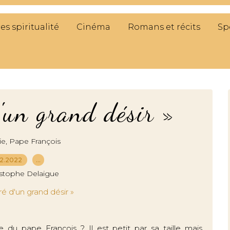
res spiritualité
Cinéma
Romans et récits
Sp
d'un grand désir »
,
ie
Pape François
12.2022
…
istophe Delaigue
 du pape François ? Il est petit par sa taille mais