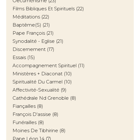
Oecuménisme
(23)
Films Bibliques Et Spirituels
(22)
Méditations
(22)
Baptême(s)
(21)
Pape François
(21)
Synodalité - Eglise
(21)
Discernement
(17)
Essais
(15)
Accompagnement Spirituel
(11)
Ministères + Diaconat
(10)
Spiritualité Du Carmel
(10)
Affectivité-Sexualité
(9)
Cathédrale Nd Grenoble
(8)
Fiançailles
(8)
François D'assise
(8)
Funérailles
(8)
Moines De Tibhirine
(8)
Pape Léon 14
(7)