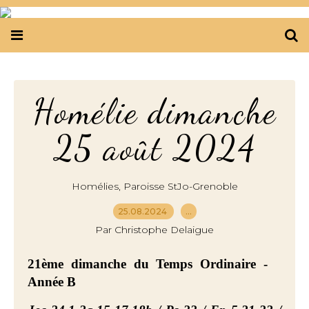
Homélie dimanche
25 août 2024
,
Homélies
Paroisse StJo-Grenoble
25.08.2024
…
Par Christophe Delaigue
21ème dimanche du Temps Ordinaire -
Année B