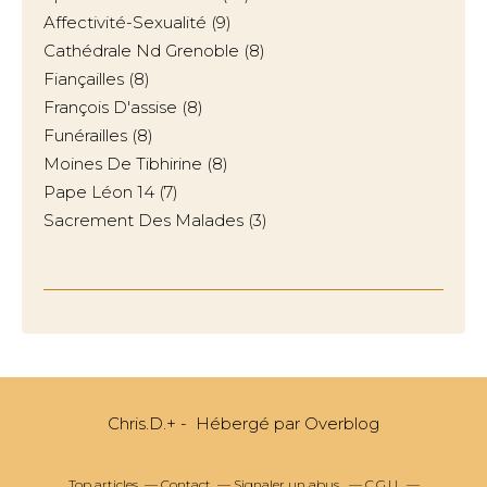
Affectivité-Sexualité
(9)
Cathédrale Nd Grenoble
(8)
Fiançailles
(8)
François D'assise
(8)
Funérailles
(8)
Moines De Tibhirine
(8)
Pape Léon 14
(7)
Sacrement Des Malades
(3)
Chris.D.+ - Hébergé par
Overblog
Top articles
Contact
Signaler un abus
C.G.U.