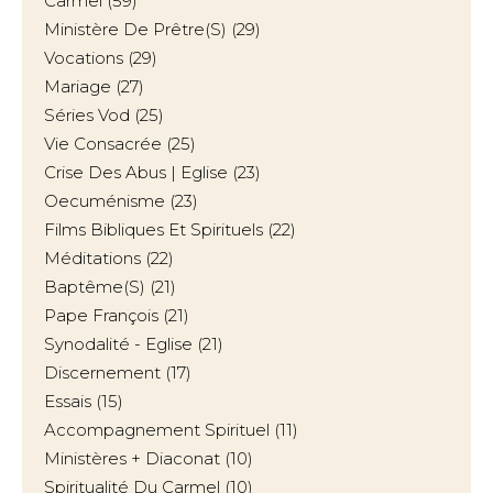
Carmel
(59)
Ministère De Prêtre(s)
(29)
Vocations
(29)
Mariage
(27)
Séries Vod
(25)
Vie Consacrée
(25)
Crise Des Abus | Eglise
(23)
Oecuménisme
(23)
Films Bibliques Et Spirituels
(22)
Méditations
(22)
Baptême(s)
(21)
Pape François
(21)
Synodalité - Eglise
(21)
Discernement
(17)
Essais
(15)
Accompagnement Spirituel
(11)
Ministères + Diaconat
(10)
Spiritualité Du Carmel
(10)