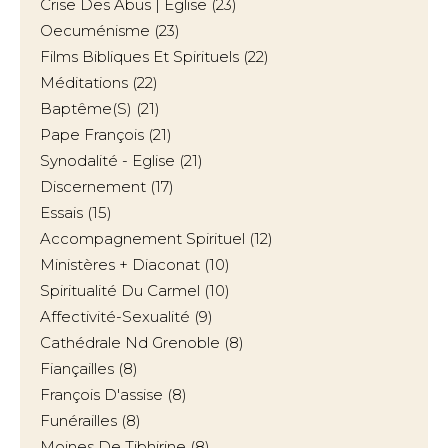
Crise Des Abus | Eglise
(23)
Oecuménisme
(23)
Films Bibliques Et Spirituels
(22)
Méditations
(22)
Baptême(s)
(21)
Pape François
(21)
Synodalité - Eglise
(21)
Discernement
(17)
Essais
(15)
Accompagnement Spirituel
(12)
Ministères + Diaconat
(10)
Spiritualité Du Carmel
(10)
Affectivité-Sexualité
(9)
Cathédrale Nd Grenoble
(8)
Fiançailles
(8)
François D'assise
(8)
Funérailles
(8)
Moines De Tibhirine
(8)