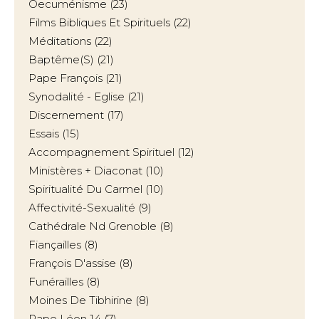
Oecuménisme
(23)
Films Bibliques Et Spirituels
(22)
Méditations
(22)
Baptême(s)
(21)
Pape François
(21)
Synodalité - Eglise
(21)
Discernement
(17)
Essais
(15)
Accompagnement Spirituel
(12)
Ministères + Diaconat
(10)
Spiritualité Du Carmel
(10)
Affectivité-Sexualité
(9)
Cathédrale Nd Grenoble
(8)
Fiançailles
(8)
François D'assise
(8)
Funérailles
(8)
Moines De Tibhirine
(8)
Pape Léon 14
(7)