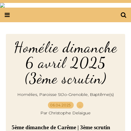
Homélie dimanche
6 avril 2025
(3ème scrutin)
,
,
Homélies
Paroisse StJo-Grenoble
Baptême(s)
06.04.2025
…
Par Christophe Delaigue
5ème dimanche de Carême | 3ème scrutin