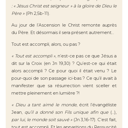
: « Jésus Christ est seigneur » à la gloire de Dieu le
Père »
(Ph 2,5b-11).
Au jour de l’Ascension le Christ remonte auprès
du Père. Et désormais il sera présent autrement...
Tout est accompli, alors, ou pas ?
« Tout est accompli »
, n’est-ce pas ce que Jésus a
dit sur la Croix (en Jn 19,30) ? Qu’est-ce qui était
alors accompli ? Ce pour quoi il était venu ? Le
pour-quoi de son passage ici-bas ? Ce qu’il avait à
manifester que sa résurrection vient sceller et
mettre pleinement en lumière ?!
« Dieu a tant aimé le monde
, écrit l’évangéliste
Jean,
qu’il a donné son Fils unique afin que
(...)
,
par lui, le monde soit sauvé »
(Jn 3,16-17). C’est fait,
tout est accompli. Et les apparitions du Ressuscité