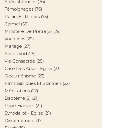
Spécial Jeunes
(76)
Témoignages
(76)
Polars Et Thrillers
(73)
Carmel
(59)
Ministère De Prêtre(s)
(29)
Vocations
(29)
Mariage
(27)
Séries Vod
(25)
Vie Consacrée
(25)
Crise Des Abus | Eglise
(23)
Oecuménisme
(23)
Films Bibliques Et Spirituels
(22)
Méditations
(22)
Baptême(s)
(21)
Pape François
(21)
Synodalité - Eglise
(21)
Discernement
(17)
Essais
(15)