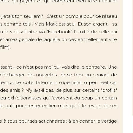
eux qui payent et qui comptent bien faire fructifier
"j'étais ton seul ami"... C'est un comble pour ce réseau
as comme tels ! Mais Mark est seul. Et son argent - sa
le voit solliciter via "Facebook" l'amitié de celle qui
e" assez géniale de laquelle on devient tellement vite
ilm).
ssant - ce n'est pas moi qui vais dire le contraire. Une
 d'échanger des nouvelles, de se tenir au courant de
emps ce côté tellement superficiel, si peu réel car
des amis ? N'y a-t-il pas, de plus, sur certains "profils"
eu exhibitionnistes qui favorisent du coup un certain
e outil pour rester en lien mais qui à le revers de ses
 à sous pour ses actionnaires ; à en donner le vertige