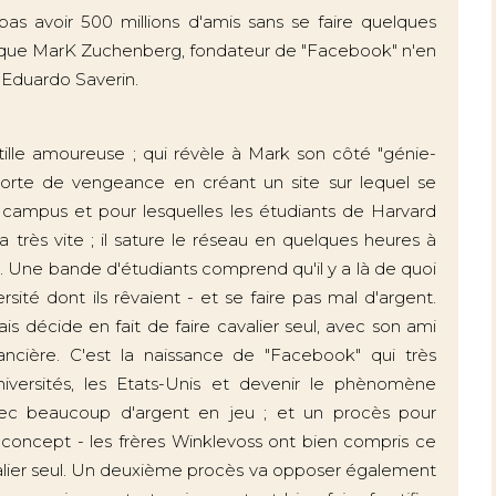
pas avoir 500 millions d'amis sans se faire quelques
 que MarK Zuchenberg, fondateur de "Facebook" n'en
l, Eduardo Saverin.
tille amoureuse ; qui révèle à Mark son côté "génie-
e sorte de vengeance en créant un site sur lequel se
u campus et pour lesquelles les étudiants de Harvard
va très vite ; il sature le réseau en quelques heures à
. Une bande d'étudiants comprend qu'il y a là de quoi
sité dont ils rêvaient - et se faire pas mal d'argent.
s décide en fait de faire cavalier seul, avec son ami
nancière. C'est la naissance de "Facebook" qui très
iversités, les Etats-Unis et devenir le phènomène
ec beaucoup d'argent en jeu ; et un procès pour
le concept - les frères Winklevoss ont bien compris ce
avalier seul. Un deuxième procès va opposer également