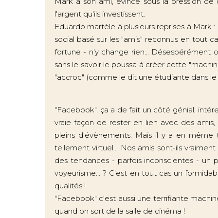
Mark à son ami, évincé sous la pression de c
l'argent qu'ils investissent.
Eduardo martèle à plusieurs reprises à Mark : 
social basé sur les "amis" reconnus en tout c
fortune - n'y change rien... Désespérément on 
sans le savoir le poussa à créer cette "machin
"accroc" (comme le dit une étudiante dans le f
"Facebook", ça a de fait un côté génial, intére
vraie façon de rester en lien avec des amis,
pleins d'évènements. Mais il y a en même t
tellement virtuel... Nos amis sont-ils vraiment 
des tendances - parfois inconscientes - un p
voyeurisme... ? C'est en tout cas un formidabl
qualités !
"Facebook" c'est aussi une terrifiante machine
quand on sort de la salle de cinéma !