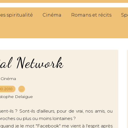
res spiritualité
Cinéma
Romans et récits
Sp
ial Network
Cinéma
10.2010
…
istophe Delaigue
-ils ? Sont-ils d'ailleurs, pour de vrai, nos amis, ou
oches ou plus ou moins lointaines ?
quand je le mot "Facebook" me vient à l'esprit après