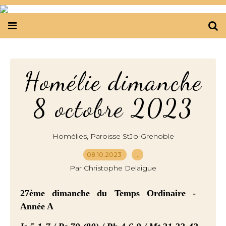
Homélie dimanche
8 octobre 2023
,
Homélies
Paroisse StJo-Grenoble
08.10.2023
…
Par Christophe Delaigue
27ème dimanche
du Temps Ordinaire -
Année A