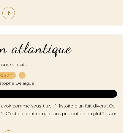
n atlantique
ns et récits
02.2014
…
istophe Delaigue
oir comme sous-titre : "Histoire d'un fait divers". Ou,
le"... C'est un petit roman sans prétention ou plutôt sans