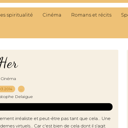
res spiritualité
Cinéma
Romans et récits
Sp
Her
Cinéma
03.2014
…
istophe Delaigue
ètement irréaliste et peut-être pas tant que cela... Une
es virtuels... Car c'est bien de cela dont il s'agit