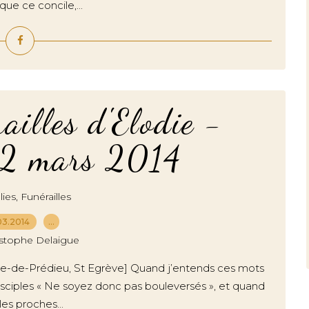
ue ce concile,...
ailles d'Elodie -
12 mars 2014
,
ies
Funérailles
03.2014
…
istophe Delaigue
tophe-de-Prédieu, St Egrève] Quand j’entends ces mots
disciples « Ne soyez donc pas bouleversés », et quand
es proches...