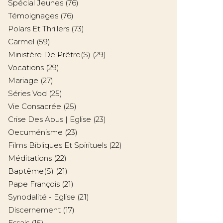
Spécial Jeunes
(76)
Témoignages
(76)
Polars Et Thrillers
(73)
Carmel
(59)
Ministère De Prêtre(s)
(29)
Vocations
(29)
Mariage
(27)
Séries Vod
(25)
Vie Consacrée
(25)
Crise Des Abus | Eglise
(23)
Oecuménisme
(23)
Films Bibliques Et Spirituels
(22)
Méditations
(22)
Baptême(s)
(21)
Pape François
(21)
Synodalité - Eglise
(21)
Discernement
(17)
Essais
(15)