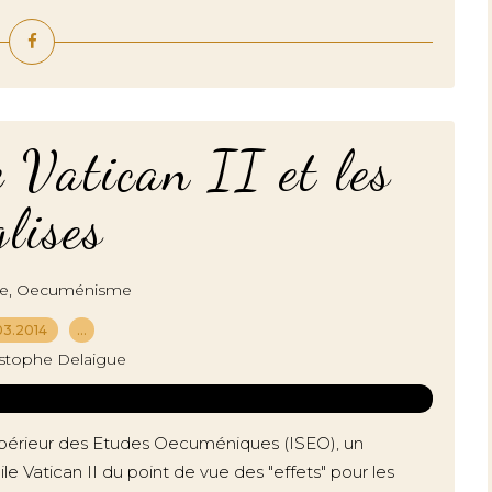
 Vatican II et les
glises
,
ie
Oecuménisme
03.2014
…
istophe Delaigue
t Supérieur des Etudes Oecuméniques (ISEO), un
le Vatican II du point de vue des "effets" pour les