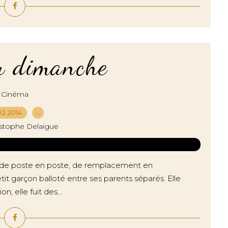
u dimanche
Cinéma
02.2014
…
istophe Delaigue
asse de poste en poste, de remplacement en
it garçon balloté entre ses parents séparés. Elle
n, elle fuit des...