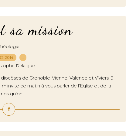
et sa mission
Théologie
02.2014
…
istophe Delaigue
diocèses de Grenoble-Vienne, Valence et Viviers. 9
 m’invite ce matin à vous parler de l’Eglise et de la
mps qu'on...