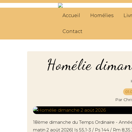
Accueil
Homélies
Liv
Contact
Homélie dima
01.
Par Chr
18ème dimanche du Temps Ordinaire - Année 
matin 2 août 2026] Is 55,1-3 / Ps 144 / Rm 8,35.