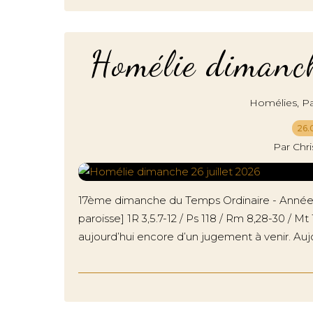
Homélie dimanc
,
Homélies
Pa
26.
Par Chr
17ème dimanche du Temps Ordinaire - Année 
paroisse] 1R 3,5.7-12 / Ps 118 / Rm 8,28-30 / Mt
aujourd’hui encore d’un jugement à venir. Aujo