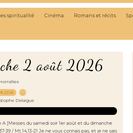
res spiritualité
Cinéma
Romans et récits
Sp
nche 2 août 2026
Homélies
08.2026
…
istophe Delaigue
A [Messes du samedi soir 1er août et du dimanche
37-39 / Mt 14,13-21 Je ne vous connais pas, et je ne sais