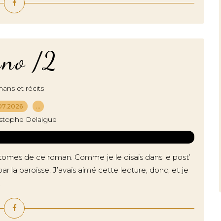
no /2
ns et récits
07.2026
…
istophe Delaigue
 tomes de ce roman. Comme je le disais dans le post’
par la paroisse. J’avais aimé cette lecture, donc, et je
.