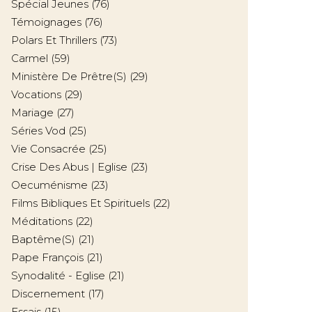
Spécial Jeunes
(76)
Témoignages
(76)
Polars Et Thrillers
(73)
Carmel
(59)
Ministère De Prêtre(s)
(29)
Vocations
(29)
Mariage
(27)
Séries Vod
(25)
Vie Consacrée
(25)
Crise Des Abus | Eglise
(23)
Oecuménisme
(23)
Films Bibliques Et Spirituels
(22)
Méditations
(22)
Baptême(s)
(21)
Pape François
(21)
Synodalité - Eglise
(21)
Discernement
(17)
Essais
(15)