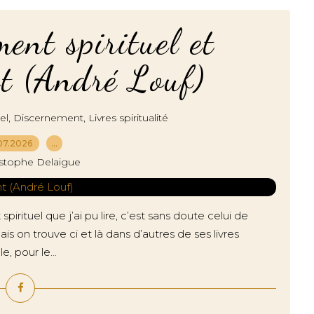
nt spirituel et
t (André Louf)
,
,
el
Discernement
Livres spiritualité
07.2026
…
istophe Delaigue
irituel que j’ai pu lire, c’est sans doute celui de
on trouve ci et là dans d’autres de ses livres
e, pour le...