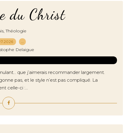
e du Christ
,
is
Théologie
07.2026
…
istophe Delaigue
 stimulant… que j’aimerais recommander largement.
rgonne pas, et le style n’est pas compliqué. La
 celle-ci :...