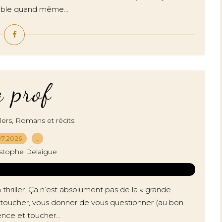
mble quand même...
 prof
,
lers
Romans et récits
07.2026
…
istophe Delaigue
 thriller. Ça n’est absolument pas de la « grande
us toucher, vous donner de vous questionner (au bon
ce et toucher...