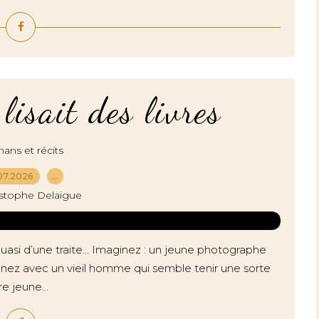
isait des livres
ns et récits
07.2026
…
istophe Delaigue
u quasi d’une traite… Imaginez : un jeune photographe
nez avec un vieil homme qui semble tenir une sorte
re jeune...