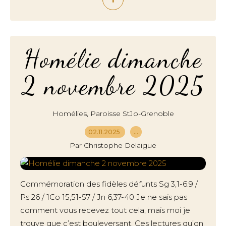
Homélie dimanche
2 novembre 2025
,
Homélies
Paroisse StJo-Grenoble
02.11.2025
…
Par Christophe Delaigue
Commémoration des fidèles défunts Sg 3,1-6.9 /
Ps 26 / 1Co 15,51-57 / Jn 6,37-40 Je ne sais pas
comment vous recevez tout cela, mais moi je
trouve que c’est bouleversant. Ces lectures qu’on