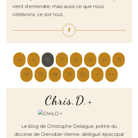
vient d’entendre, mais aussi ce que nous
célébrons, ce soir tout...
<<
<
10
11
12
13
14
15
16
17
18
19
20
30
40
50
60
70
80
90
100
>
>>
Chris.D.+
Le blog de Christophe Delaigue, prêtre du
diocèse de Grenoble-Vienne, délégué épiscopal