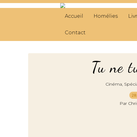
Accueil
Homélies
Liv
Contact
Tu ne t
,
Cinéma
Spéci
28
Par Chr