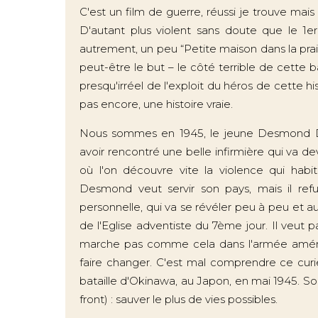
C'est un film de guerre, réussi je trouve mais 
D'autant plus violent sans doute que le 1er
autrement, un peu “Petite maison dans la prair
peut-être le but – le côté terrible de cette b
presqu'irréel de l'exploit du héros de cette hi
pas encore, une histoire vraie.
Nous sommes en 1945, le jeune Desmond Do
avoir rencontré une belle infirmière qui va 
où l'on découvre vite la violence qui habi
Desmond veut servir son pays, mais il re
personnelle, qui va se révéler peu à peu et a
de l'Eglise adventiste du 7ème jour. Il veut 
marche pas comme cela dans l'armée américa
faire changer. C'est mal comprendre ce cur
bataille d'Okinawa, au Japon, en mai 1945. Son
front) : sauver le plus de vies possibles.