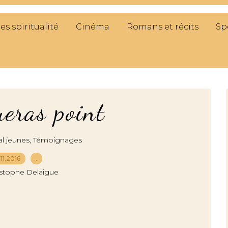
res spiritualité
Cinéma
Romans et récits
Sp
ueras point
,
al jeunes
Témoignages
.11.2016
…
istophe Delaigue