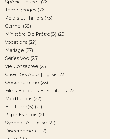
Spécial Jeunes
(76)
Témoignages
(76)
Polars Et Thrillers
(73)
Carmel
(59)
Ministère De Prêtre(s)
(29)
Vocations
(29)
Mariage
(27)
Séries Vod
(25)
Vie Consacrée
(25)
Crise Des Abus | Eglise
(23)
Oecuménisme
(23)
Films Bibliques Et Spirituels
(22)
Méditations
(22)
Baptême(s)
(21)
Pape François
(21)
Synodalité - Eglise
(21)
Discernement
(17)
Essais
(15)