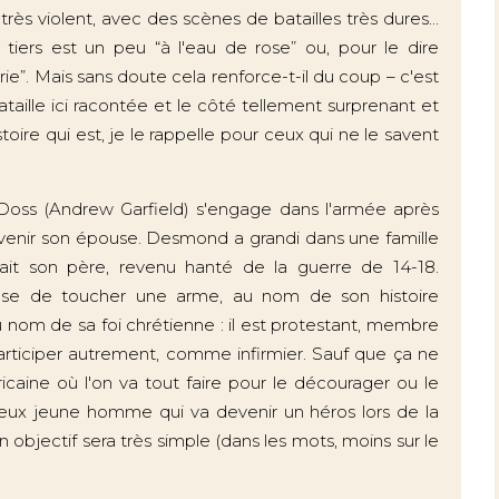
très violent, avec des scènes de batailles très dures...
 tiers est un peu “à l'eau de rose” ou, pour le dire
ie”. Mais sans doute cela renforce-t-il du coup – c'est
ataille ici racontée et le côté tellement surprenant et
stoire qui est, je le rappelle pour ceux qui ne le savent
ss (Andrew Garfield) s'engage dans l'armée après
devenir son épouse. Desmond a grandi dans une famille
tait son père, revenu hanté de la guerre de 14-18.
fuse de toucher une arme, au nom de son histoire
u nom de sa foi chrétienne : il est protestant, membre
participer autrement, comme infirmier. Sauf que ça ne
ine où l'on va tout faire pour le décourager ou le
ieux jeune homme qui va devenir un héros lors de la
 objectif sera très simple (dans les mots, moins sur le