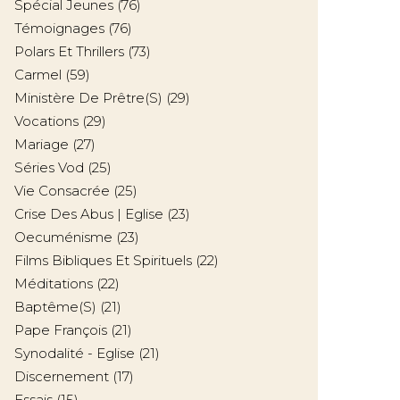
Spécial Jeunes
(76)
Témoignages
(76)
Polars Et Thrillers
(73)
Carmel
(59)
Ministère De Prêtre(s)
(29)
Vocations
(29)
Mariage
(27)
Séries Vod
(25)
Vie Consacrée
(25)
Crise Des Abus | Eglise
(23)
Oecuménisme
(23)
Films Bibliques Et Spirituels
(22)
Méditations
(22)
Baptême(s)
(21)
Pape François
(21)
Synodalité - Eglise
(21)
Discernement
(17)
Essais
(15)