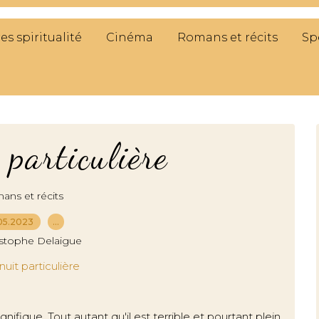
res spiritualité
Cinéma
Romans et récits
Sp
particulière
ns et récits
05.2023
…
istophe Delaigue
ifique. Tout autant qu'il est terrible et pourtant plein