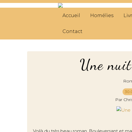
Accueil
Homélies
Liv
Contact
Une nuit 
Roma
30.
Par Chr
Voilà du très beau roman. Bouleversant et magn