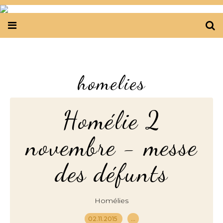
homelies
Homélie 2
novembre - messe
des défunts
Homélies
02.11.2015
…