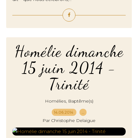
Homélie dimanche
15 juin 2014 -
Trinité
,
Homélies
Baptême(s)
14.06.2014
…
Par Christophe Delaigue