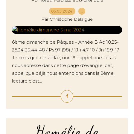
,
Homélies
Paroisse StJo-Grenoble
05.05.2024
…
Par Christophe Delaigue
6ème dimanche de Pâques – Année B Ac 10,25-
26.34-35.44-48 / Ps 97 (98) / 1Jn 4,7-10 / Jn 15,9-17
Je crois que c’est clair, non ?! L’appel que Jésus
nous adresse dans cette page d’évangile, cet,
appel que déjà nous entendions dans la 2ème
lecture c’est...
Homélie de