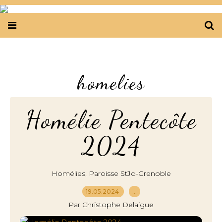
homelies
Homélie Pentecôte
2024
,
Homélies
Paroisse StJo-Grenoble
19.05.2024
…
Par Christophe Delaigue