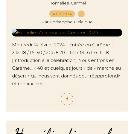
,
Homélies
Carmel
14.02.2024
…
Par Christophe Delaigue
Mercredi 14 février 2024 - Entrée en Carême Jl
2,12-18 / Ps 50 / 2Co 5,20 – 6,2 / Mt 6,1-6.16-18
[Introduction à la célébration] Nous entrons en
Carême… « 40 et quelques jours » de « marche au
désert » qui nous sont donnés pour réapprofondir
et réenraciner...