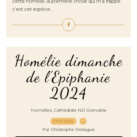
cette homélie, la première chose qui m’a frappé
c’est cet espèce...
Homélie dimanche
de l’Epiphanie
2024
,
Homélies
Cathédrale ND Grenoble
07.01.2024
…
Par Christophe Delaigue