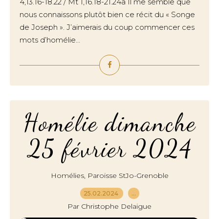
4,13.16-18.22 / Mt 1,16.18-21.24a Il me semble que
nous connaissons plutôt bien ce récit du « Songe
de Joseph ». J’aimerais du coup commencer ces
mots d’homélie...
Homélie dimanche
25 février 2024
,
Homélies
Paroisse StJo-Grenoble
25.02.2024
…
Par Christophe Delaigue