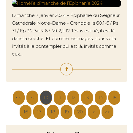
Dimanche 7 janvier 2024 – Épiphanie du Seigneur
Cathédrale Notre-Dame - Grenoble Is 60,1-6 / Ps
71 / Ep 3,2-3a.5-6 / Mt 2,1-12 Jésus est né, il est là
dans la crèche. Et comme les mages, nous voilà
invités à le contempler qui est là, invités comme
eux...
<<
<
10
11
12
13
14
15
16
17
18
19
20
30
>
>>