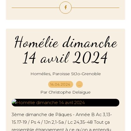
Homélie dimanche
14 avril 2024
,
Homélies
Paroisse StJo-Grenoble
14.04.2024
…
Par Christophe Delaigue
3ème dimanche de Pâques - Année B Ac 3,13-
15.17-19 / Ps 4 / 1Jn 2,1-5a / Lc 24,35-48 Tout ça
ressemble étrangement à ce qu’on a entendu