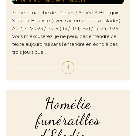
3ème dimanche de Pâques / Année A Bourgoin
St Jean-Baptiste (avec sacrement des malades)
Ac 2,14.22b-33 / Ps 15 (16) / 1P 1,17-21 / Lc 24,13-35
Vous m’excuserez, je ne peux pas entendre ce
texte aujourd’hui sans l’entendre en écho à ces
trois jours que...
Homélie
funérailles
d'Elodie -