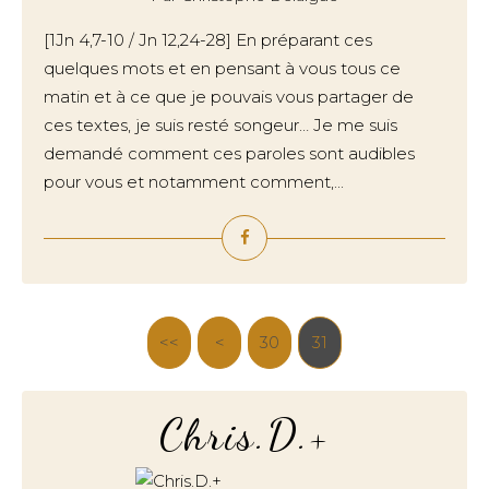
[1Jn 4,7-10 / Jn 12,24-28] En préparant ces
quelques mots et en pensant à vous tous ce
matin et à ce que je pouvais vous partager de
ces textes, je suis resté songeur… Je me suis
demandé comment ces paroles sont audibles
pour vous et notamment comment,...
<<
<
20
30
10
31
Chris.D.+