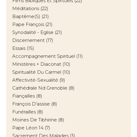
Films Bibliques Et Spirituels
(22)
Méditations
(22)
Baptême(s)
(21)
Pape François
(21)
Synodalité - Eglise
(21)
Discernement
(17)
Essais
(15)
Accompagnement Spirituel
(11)
Ministères + Diaconat
(10)
Spiritualité Du Carmel
(10)
Affectivité-Sexualité
(9)
Cathédrale Nd Grenoble
(8)
Fiançailles
(8)
François D'assise
(8)
Funérailles
(8)
Moines De Tibhirine
(8)
Pape Léon 14
(7)
Sacrement Des Malades
(3)