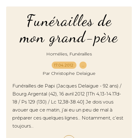
Funérailles de
mon grand-père
,
Homélies
Funérailles
17.04.2012
…
Par Christophe Delaigue
Funérailles de Papi (Jacques Delaigue - 92 ans) /
Bourg Argental (42), 16 avril 2012 [1Th 4,13-14.17d-
18 / Ps 129 (130) / Lc 12,38-38.40] Je dois vous
avouer que ce matin, j’ai eu un peu de mal à
préparer ces quelques lignes… Notamment, c’est
toujours...