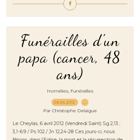
Funérailles d'un
papa (cancer, 48
ans)
,
Homélies
Funérailles
06.04.2012
…
Par Christophe Delaigue
Le Cheylas, 6 avril 2012 (Vendredi Saint) Sg 2,13 ;
3,1-6.9 / Ps 102 / Jn 12,24-28 Ces jours-ci, nous
fêtons, dans l’Eglise, la mort et la résurrection de