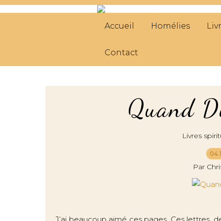
Accueil
Homélies
Liv
Contact
Quand Die
Livres spirit
04.
Par Chr
J’ai beaucoup aimé ces pages. Ces lettres, dev