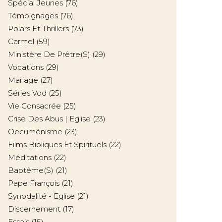
Spécial Jeunes
(76)
Témoignages
(76)
Polars Et Thrillers
(73)
Carmel
(59)
Ministère De Prêtre(s)
(29)
Vocations
(29)
Mariage
(27)
Séries Vod
(25)
Vie Consacrée
(25)
Crise Des Abus | Eglise
(23)
Oecuménisme
(23)
Films Bibliques Et Spirituels
(22)
Méditations
(22)
Baptême(s)
(21)
Pape François
(21)
Synodalité - Eglise
(21)
Discernement
(17)
Essais
(15)