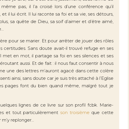
 même pas, il l’a croisé lors d’une conférence qu’il
il lui écrit. Il lui raconte sa foi et sa vie, ses détours,
 plus, sa quête de Dieu, sa soif d’aimer et d’être aimé,
..
stère pour se marier. Et pour arrêter de jouer des rôles
s certitudes. Sans doute avait-il trouvé refuge en ses
 il met en mot, il partage sa foi en ses silences et ses
éroutant aussi. Et de fait : il nous faut consentir à nous
ême une des lettres m’auront agacé dans cette colère
enti ainsi, sans doute car je suis très attaché à l’Eglise
n ces pages font du bien quand même, malgré tout je
quelques lignes de ce livre sur son profil fcbk. Marie-
es et tout particulièrement
son troisième
que cette
 m’y replonger...