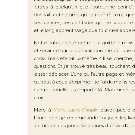
lettres à quelqu’un que l’auteur ne connaît
donnait, cet homme qu’il a repéré l’a marqué, et 
ses silences, ces certitudes qu’il ne supporte
et le long apprentissage que tout cela appelle.
Notre auteur a été prêtre. Il a quitté le mini
et servir ce qui lui apparaît comme de fausse
choix, mais était-il lui-même ? Il se cherche,
questions. Et j’ai trouvé très beau, touchant, d
laisser déplacer. L’une ou l’autre page et m
qui tout à coup s’exprime – je l’ai du moins ress
contre laquelle il s’emporte-là. Mais sino
crois.
Merci à
Marie-Laure Choplin
d’avoir publié 
Laure dont je recommande toujours les livr
lecture de ces jours me donnerait envie d’aller