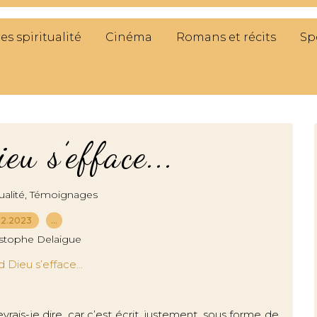
res spiritualité
Cinéma
Romans et récits
Sp
u s’efface...
,
ualité
Témoignages
12.2023
…
istophe Delaigue
rais-je dire, car c’est écrit, justement, sous forme de