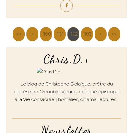
<<
<
100
101
102
103
>
>>
Chris.D.+
Le blog de Christophe Delaigue, prêtre du
diocèse de Grenoble-Vienne, délégué épiscopal
à la Vie consacrée | homélies, cinéma, lectures…
Newsletter