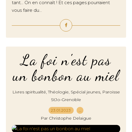
tant... On en connaît ! Et ces pages pourraient
vous faire du...
La foi n'est pas
un bonbon au miel
,
,
,
Livres spiritualité
Théologie
Spécial jeunes
Paroisse
StJo-Grenoble
23.01.2023
…
Par Christophe Delaigue