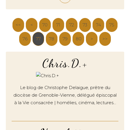
<<
<
20
30
40
50
60
70
10
71
72
73
74
75
76
77
78
79
80
90
100
>
>>
Chris.D.+
Le blog de Christophe Delaigue, prêtre du
diocèse de Grenoble-Vienne, délégué épiscopal
à la Vie consacrée | homélies, cinéma, lectures…