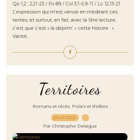
Qo 1,2 ; 2,21-23 / Ps 89 / Col 3,1-5.9-11 / Lc 12,13-21
L’expression qui m’est venue en méditant ces
textes, et surtout, en fait, avec la 1ère lecture,
c’est que c’est « la déprim’ » cette histoire : «
Vanité...
Territoires
,
Romans et récits
Polars et thrillers
29.07.2022
…
Par Christophe Delaigue