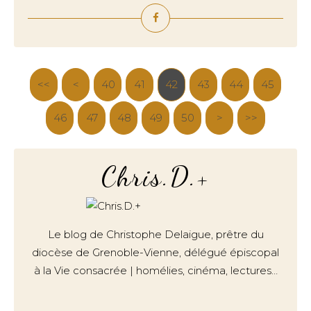
<<
<
20
30
40
10
41
42
43
44
45
46
47
48
49
50
60
70
80
90
100
>
>>
Chris.D.+
Le blog de Christophe Delaigue, prêtre du
diocèse de Grenoble-Vienne, délégué épiscopal
à la Vie consacrée | homélies, cinéma, lectures…